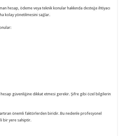
aman hesap, ödeme veya teknik konular hakkında desteğe ihtiyacı
aha kolay yönetilmesini sağlar.
onular:
n hesap güvenliğine dikkat etmesi gerekir. Şifre gibi özel bilgilerin
i artıran önemli faktörlerden biridir. Bu nedenle profesyonel
 bir yere sahiptir.