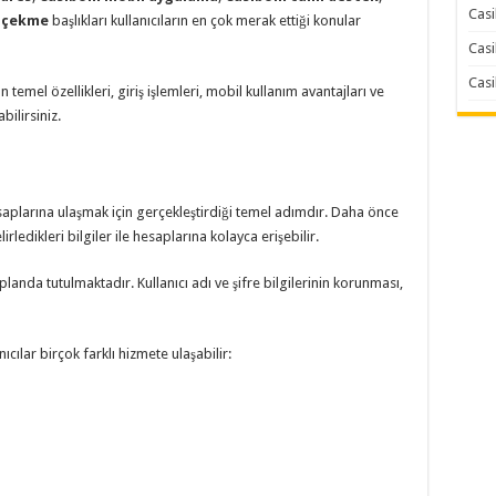
Casi
 çekme
başlıkları kullanıcıların en çok merak ettiği konular
Casi
Casi
el özellikleri, giriş işlemleri, mobil kullanım avantajları ve
bilirsiniz.
 hesaplarına ulaşmak için gerçekleştirdiği temel adımdır. Daha önce
lirledikleri bilgiler ile hesaplarına kolayca erişebilir.
 planda tutulmaktadır. Kullanıcı adı ve şifre bilgilerinin korunması,
cılar birçok farklı hizmete ulaşabilir: