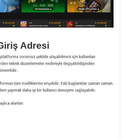
iriş Adresi
ın platforma sorunsuz şekilde ulaşabilmesi için kullanılan
esleri teknik düzenlemeler nedeniyle değişebildiğinden
 önemlidir.
tformun tüm özelliklerine erişebilir. Eski bağlantılar zaman zaman
lem yapmak daha iyi bir kullanıcı deneyimi sağlayabilir.
şlıca alanlar: